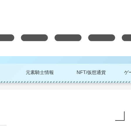
元素騎士情報
NFT/仮想通貨
ゲ