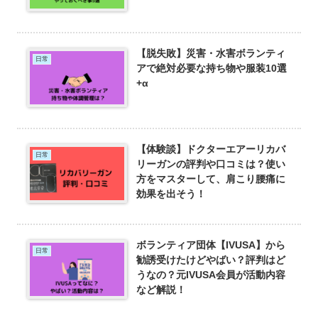
【脱失敗】災害・水害ボランティ
日常
アで絶対必要な持ち物や服装10選
+α
【体験談】ドクターエアーリカバ
日常
リーガンの評判や口コミは？使い
方をマスターして、肩こり腰痛に
効果を出そう！
ボランティア団体【IVUSA】から
日常
勧誘受けたけどやばい？評判はど
うなの？元IVUSA会員が活動内容
など解説！