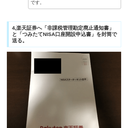
です。
4,楽天証券へ「非課税管理勘定廃止通知書」
と「つみたてNISA口座開設申込書」を封筒で
送る。