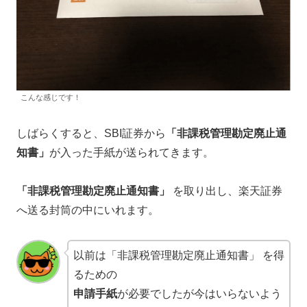
こんな感じです！
しばらくすると、SBI証券から
「非課税管理勘定廃止通
知書」
が入った手紙が送られてきます。
「非課税管理勘定廃止通知書」
を取り出し、楽天証券
へ送る封筒の中にいれます。
以前は「非課税管理勘定廃止通知書」 を得
るための
申請手紙
が必要でしたが今はいらないよう