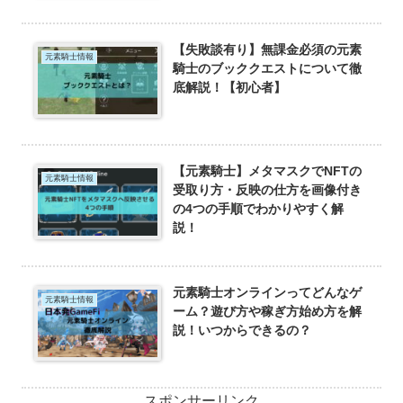
【失敗談有り】無課金必須の元素
元素騎士情報
騎士のブッククエストについて徹
底解説！【初心者】
【元素騎士】メタマスクでNFTの
元素騎士情報
受取り方・反映の仕方を画像付き
の4つの手順でわかりやすく解
説！
元素騎士オンラインってどんなゲ
元素騎士情報
ーム？遊び方や稼ぎ方始め方を解
説！いつからできるの？
スポンサーリンク